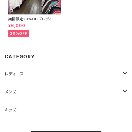
期間限定20％OFF『レディース
春夏物30点セット☆弊社店舗販
¥6,000
売品と同等のクオリティです♪』
20%OFF
CATEGORY
レディース
フリマセット
メンズ
スウェット・パーカー
キッズ
ネクタイ