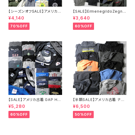
【シーズンオフSALE】アメリカ古
【SALE】ErmenegildoZegna,
着 OLD NAVY GILDAN JERS
ダーバン,GIANFRANCO FERR
¥4,140
¥3,640
EYS他 メンズスウェット23点セ
E,DKNY,アレグリ,ユナイテッド
ット 大特価 まとめ売り 転売 フ
アローズ,TETE HOMME,クリ
70%OFF
60%OFF
リマ カラー サイズミックス
スチャンオジャール他秋冬テー
ラードジャケット・スーツ26点セ
ット 大特価 まとめ売り アソート
フリマ 転売 ブランドサイズミッ
クス
【SALE】アメリカ古着 GAP Han
【半額SALE】アメリカ古着 ナイ
es GILDAN JERSEYS 他 メン
キ NIKE メンズスウェットパーカ
¥5,280
¥6,500
ズスウェット22点セット 大特価
ー・フルジップパーカー10点セッ
まとめ売り 転売 フリマ カラー
ト 卸売 まとめ売り 転売 フリマ
60%OFF
50%OFF
サイズミックス
カラー サイズミックス