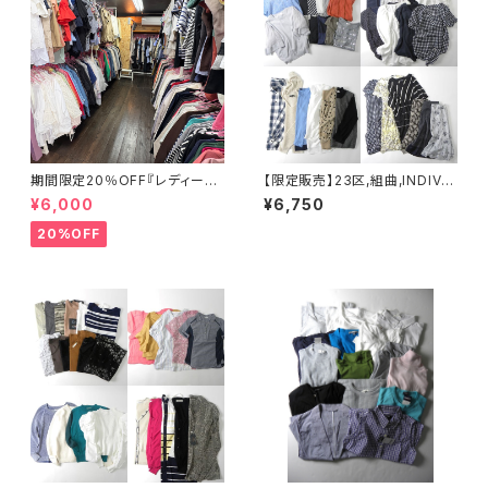
期間限定20％OFF『レディース
【限定販売】23区,組曲,INDIVI,
春夏物30点セット☆弊社店舗販
ELLE,Couture Brooch,OPA
¥6,000
¥6,750
売品と同等のクオリティです♪』
QUE.CLIP他 レディース春夏ワ
ールド・オンワード系ブランドア
20%OFF
ソート 約45点セット 大特価 ま
とめ売り フリマ 転売 ブランドサ
イズミックス