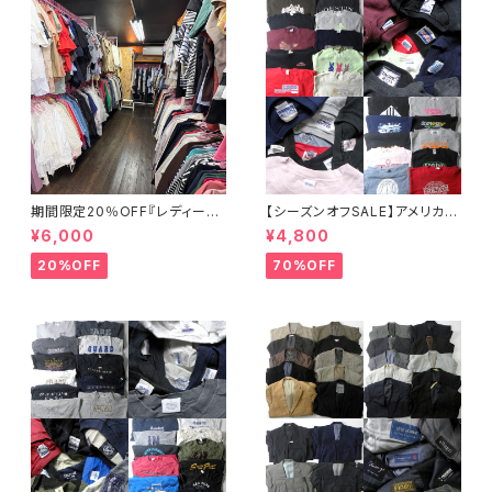
期間限定20％OFF『レディース
【シーズンオフSALE】アメリカ古
春夏物30点セット☆弊社店舗販
着 Hanes GILDAN JERSEYS
¥6,000
¥4,800
売品と同等のクオリティです♪』
他 ロゴ入り企業系カレッジ系等
メンズスウェットシャツ20点セッ
20%OFF
70%OFF
ト 特価 まとめ売り 転売 フリマ
カラー サイズミックス