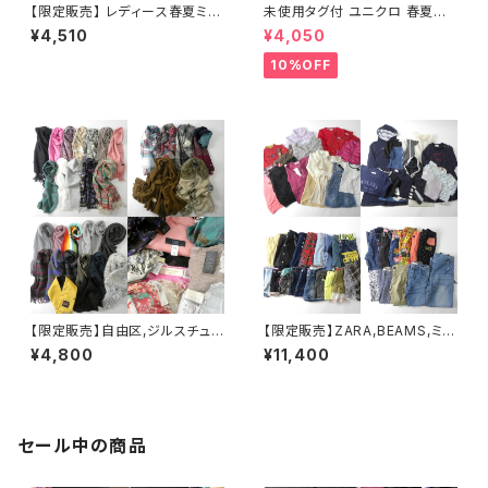
【限定販売】 レディース春夏ミセ
未使用タグ付 ユニクロ 春夏レ
ス系トップスアソート 41点セット
ディース15点セット Tシャツ+ニ
¥4,510
¥4,050
大特価 まとめ売り フリマ 転売
ット+ワンピース+ジャケット＋ブ
サイズミックス
ラトップ等
10%OFF
【限定販売】自由区,ジルスチュア
【限定販売】ZARA,BEAMS,ミキ
ート,HARDY AMIES,LANDS'E
ハウス,組曲,ANGEL BLUE,JE
¥4,800
¥11,400
ND,スナイデル,ローラアシュレ
NNI,プティマイン,む～のんのん
イ他 ユニセックス春秋冬 ストー
他 【ガールズ・女の子】キッズブ
ル・マフラー 32点セット 大特価
ランドアソート 約57点セット 大
まとめ売り アソート フリマ 転売
特価 まとめ売り フリマ 転売 サ
ブランドミックス
イズミックス
セール中の商品