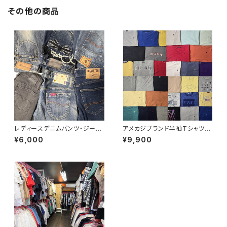
その他の商品
レディースデニムパンツ・ジーン
アメカジブランド半袖Tシャツ3
ズ30点セット（オールシーズン）
3点セット ラルフローレン トミー
¥6,000
¥9,900
ヒルフィガー ティンバーランド ノ
ーティカ リーバイス ディッキー
ズ 大特価