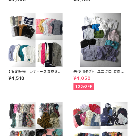
QUE.CLIP他 レディース春夏ワ
ールド・オンワード系ブランドア
ソート 約45点セット 大特価 ま
とめ売り フリマ 転売 ブランドサ
イズミックス
【限定販売】 レディース春夏ミセ
未使用タグ付 ユニクロ 春夏レ
ス系トップスアソート 41点セット
ディース15点セット Tシャツ+ニ
¥4,510
¥4,050
大特価 まとめ売り フリマ 転売
ット+ワンピース+ジャケット＋ブ
サイズミックス
ラトップ等
10%OFF