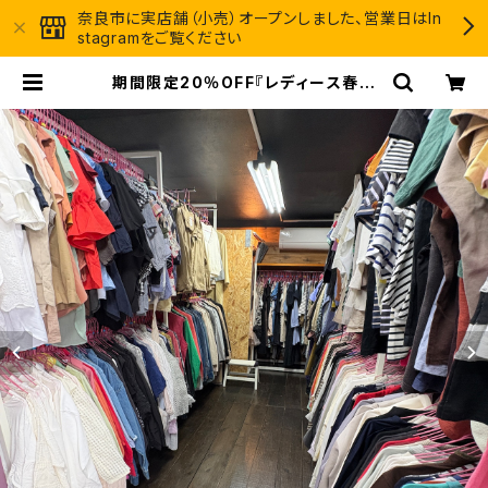
奈良市に実店舗（小売）オープンしました、営業日はIn
stagramをご覧ください
期間限定20％OFF『レディース春夏
物30点セット☆弊社店舗販売品と同
等のクオリティです♪』 | リサイクル
古着卸＠GROWTH