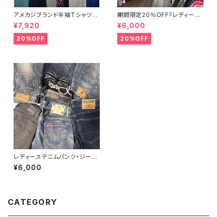
アメカジブランド半袖Tシャツ3
期間限定20％OFF『レディース
3点セット ラルフローレン トミー
春夏物30点セット☆弊社店舗販
¥7,920
¥6,000
ヒルフィガー ティンバーランド ノ
売品と同等のクオリティです♪』
ーティカ リーバイス ディッキー
20%OFF
20%OFF
ズ 大特価
レディースデニムパンツ・ジーン
ズ30点セット（オールシーズン）
¥6,000
CATEGORY