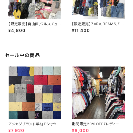
【限定販売】自由区,ジルスチュア
【限定販売】ZARA,BEAMS,ミキ
ート,HARDY AMIES,LANDS'E
ハウス,組曲,ANGEL BLUE,JE
¥4,800
¥11,400
ND,スナイデル,ローラアシュレ
NNI,プティマイン,む～のんのん
イ他 ユニセックス春秋冬 ストー
他 【ガールズ・女の子】キッズブ
ル・マフラー 32点セット 大特価
ランドアソート 約57点セット 大
まとめ売り アソート フリマ 転売
特価 まとめ売り フリマ 転売 サ
ブランドミックス
イズミックス
セール中の商品
アメカジブランド半袖Tシャツ3
期間限定20％OFF『レディース
3点セット ラルフローレン トミー
春夏物30点セット☆弊社店舗販
¥7,920
¥6,000
ヒルフィガー ティンバーランド ノ
売品と同等のクオリティです♪』