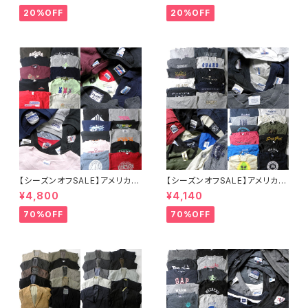
ーティカ リーバイス ディッキー
20%OFF
20%OFF
ズ 大特価
【シーズンオフSALE】アメリカ古
【シーズンオフSALE】アメリカ古
着 Hanes GILDAN JERSEYS
着 OLD NAVY GILDAN JERS
¥4,800
¥4,140
他 ロゴ入り企業系カレッジ系等
EYS他 メンズスウェット23点セ
メンズスウェットシャツ20点セッ
ット 大特価 まとめ売り 転売 フ
70%OFF
70%OFF
ト 特価 まとめ売り 転売 フリマ
リマ カラー サイズミックス
カラー サイズミックス