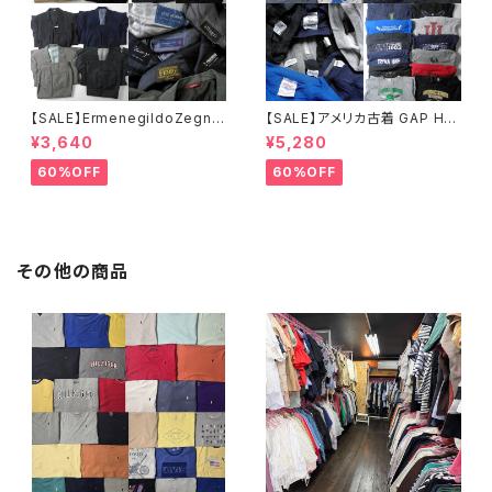
【SALE】ErmenegildoZegna,
【SALE】アメリカ古着 GAP Han
ダーバン,GIANFRANCO FERR
es GILDAN JERSEYS 他 メン
¥3,640
¥5,280
E,DKNY,アレグリ,ユナイテッド
ズスウェット22点セット 大特価
アローズ,TETE HOMME,クリ
まとめ売り 転売 フリマ カラー
60%OFF
60%OFF
スチャンオジャール他秋冬テー
サイズミックス
ラードジャケット・スーツ26点セ
ット 大特価 まとめ売り アソート
フリマ 転売 ブランドサイズミッ
クス
その他の商品