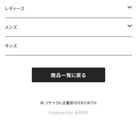
レディース
フリマセット
メンズ
スウェット・パーカー
キッズ
ネクタイ
商品一覧に戻る
© リサイクル古着卸＠GROWTH
Powered by