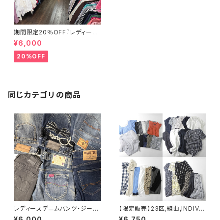
期間限定20％OFF『レディース
春夏物30点セット☆弊社店舗販
¥6,000
売品と同等のクオリティです♪』
20%OFF
同じカテゴリの商品
レディースデニムパンツ・ジーン
【限定販売】23区,組曲,INDIVI,
ズ30点セット（オールシーズン）
ELLE,Couture Brooch,OPA
¥6,000
¥6,750