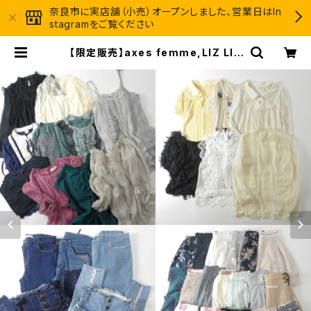
奈良市に実店舗（小売）オープンしました、営業日はIn
stagramをご覧ください
【限定販売】axes femme,LIZ LIS
A,dazzlin,WILL SELECTION,NI
CE CLAUP他 レディース春夏ヤング
ガーリー系ブランドアソート 約40点
セット 大特価 まとめ売り フリマ 転売
ブランドサイズミックス | リサイクル
古着卸＠GROWTH