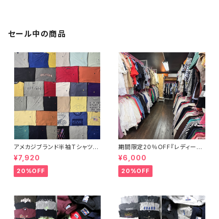
他 【ガールズ・女の子】キッズブ
ランドアソート 約57点セット 大
特価 まとめ売り フリマ 転売 サ
イズミックス
セール中の商品
アメカジブランド半袖Tシャツ3
期間限定20％OFF『レディース
3点セット ラルフローレン トミー
春夏物30点セット☆弊社店舗販
¥7,920
¥6,000
ヒルフィガー ティンバーランド ノ
売品と同等のクオリティです♪』
ーティカ リーバイス ディッキー
20%OFF
20%OFF
ズ 大特価