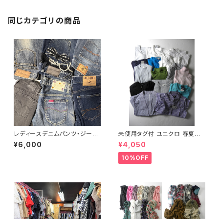
ドアソート 約40点セット 大特価
まとめ売り フリマ 転売 ブランド
サイズミックス
同じカテゴリの商品
レディースデニムパンツ・ジーン
未使用タグ付 ユニクロ 春夏レ
ズ30点セット（オールシーズン）
ディース15点セット Tシャツ+ニ
¥6,000
¥4,050
ット+ワンピース+ジャケット＋ブ
ラトップ等
10%OFF