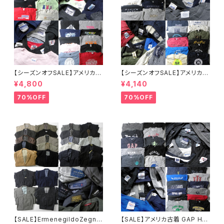
【シーズンオフSALE】アメリカ古
【シーズンオフSALE】アメリカ古
着 Hanes GILDAN JERSEYS
着 OLD NAVY GILDAN JERS
¥4,800
¥4,140
他 ロゴ入り企業系カレッジ系等
EYS他 メンズスウェット23点セ
メンズスウェットシャツ20点セッ
ット 大特価 まとめ売り 転売 フ
70%OFF
70%OFF
ト 特価 まとめ売り 転売 フリマ
リマ カラー サイズミックス
カラー サイズミックス
【SALE】ErmenegildoZegna,
【SALE】アメリカ古着 GAP Han