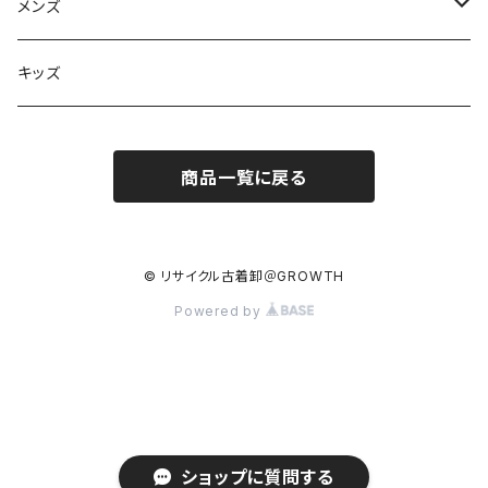
フリマセット
メンズ
スウェット・パーカー
キッズ
ネクタイ
商品一覧に戻る
© リサイクル古着卸＠GROWTH
Powered by
ショップに質問する