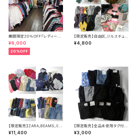
期間限定20％OFF『レディース
【限定販売】自由区,ジルスチュア
春夏物30点セット☆弊社店舗販
ート,HARDY AMIES,LANDS'E
¥6,000
¥4,800
売品と同等のクオリティです♪』
ND,スナイデル,ローラアシュレ
イ他 ユニセックス春秋冬 ストー
20%OFF
ル・マフラー 32点セット 大特価
まとめ売り アソート フリマ 転売
ブランドミックス
【限定販売】ZARA,BEAMS,ミキ
【限定販売】全品未使用タグ付
ハウス,組曲,ANGEL BLUE,JE
定価3万相当 ほぼユニクロ レ
¥11,400
¥3,000
NNI,プティマイン,む～のんのん
ディースボトムス13点セット