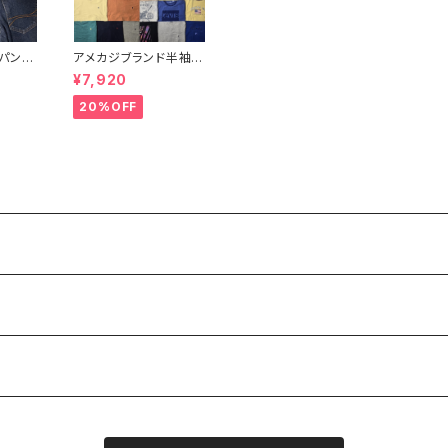
パン
アメカジブランド半袖T
点セット
シャツ33点セット ラル
¥7,920
）
フローレン トミーヒルフ
ィガー ティンバーランド
20%OFF
ノーティカ リーバイス
ディッキーズ 大特価