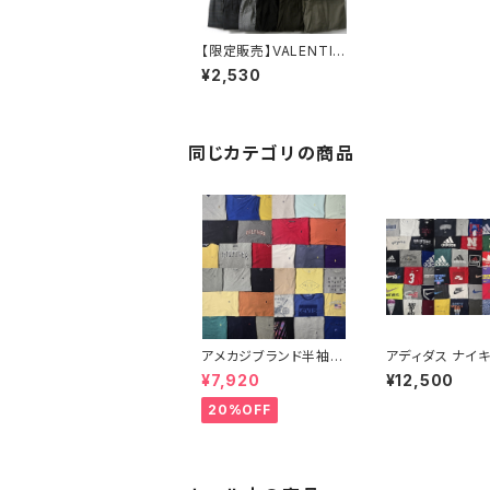
【限定販売】VALENTIN
O,エディーバウアー,An
¥2,530
dreMaurois,LATERR
A他 メンズ秋冬 スラッ
クス 23点セット 大特価
まとめ売り アソート フ
リマ 転売 ブランドサイ
同じカテゴリの商品
ズミックス
アメカジブランド半袖T
アディダス ナイ
シャツ33点セット ラル
シャツ50点セット
¥7,920
¥12,500
フローレン トミーヒルフ
まとめ売りサイズ
ィガー ティンバーランド
ミックス 特価品 
20%OFF
ノーティカ リーバイス
店舗セール用に
ディッキーズ 大特価