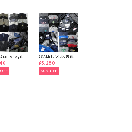
E】Ermenegildo
【SALE】アメリカ古着 G
a,ダーバン,GIAN
AP Hanes GILDAN J
640
¥5,280
CO FERRE,DK
ERSEYS 他 メンズスウ
アレグリ,ユナイテッ
ェット22点セット 大特価
OFF
60%OFF
ーズ,TETE HO
まとめ売り 転売 フリマ
,クリスチャンオジ
カラー サイズミックス
他秋冬テーラー
ケット・スーツ26
ト 大特価 まとめ
アソート フリマ 転
ランドサイズミック