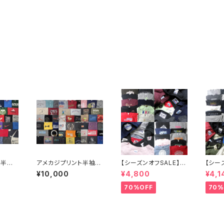
キ半袖T
アメカジプリント半袖T
【シーズンオフSALE】ア
【シー
 大量
シャツ50点セット カレッ
メリカ古着 Hanes GIL
メリカ古
¥10,000
¥4,800
¥4,1
カラー
ジ ストリート スカル ア
DAN JERSEYS他 ロゴ
GILD
フリマ
ニマル ロゴ 企業系 カラ
入り企業系カレッジ系
メンズ
70%OFF
70%
ーサイズミックス大量ま
等メンズスウェットシャ
ット 
とめ売りフリマなど
ツ20点セット 特価 まと
転売 
め売り 転売 フリマ カラ
ズミッ
ー サイズミックス