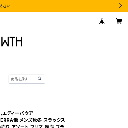
ください
O,エディーバウア
LATERRA他 メンズ秋冬 スラックス
め売り アソート フリマ 転売 ブラ