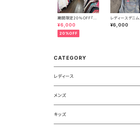
期間限定20％OFF『レ
レディースデニム
ディース春夏物30点セ
ツ・ジーンズ30
¥6,000
¥6,000
ット☆弊社店舗販売品
（オールシーズン
と同等のクオリティです
20%OFF
♪』
CATEGORY
レディース
フリマセット
メンズ
スウェット・パーカー
キッズ
ネクタイ