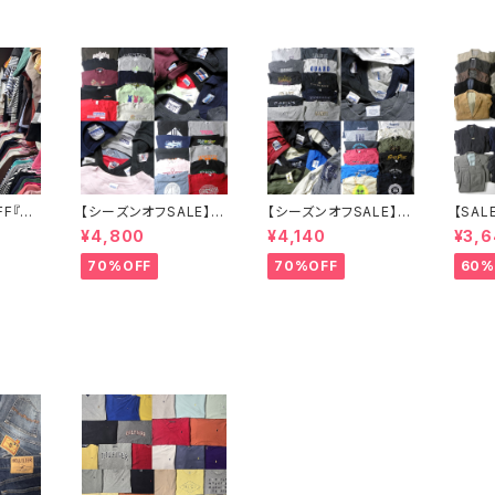
F『レ
【シーズンオフSALE】ア
【シーズンオフSALE】ア
【SAL
0点セ
メリカ古着 Hanes GIL
メリカ古着 OLD NAVY
Zegn
¥4,800
¥4,140
¥3,
販売品
DAN JERSEYS他 ロゴ
GILDAN JERSEYS他
FRAN
ィです
入り企業系カレッジ系
メンズスウェット23点セ
NY,
70%OFF
70%OFF
60%
等メンズスウェットシャ
ット 大特価 まとめ売り
ドアロ
ツ20点セット 特価 まと
転売 フリマ カラー サイ
MME
め売り 転売 フリマ カラ
ズミックス
ャール
ー サイズミックス
ドジャ
点セッ
売り 
売 ブ
ス