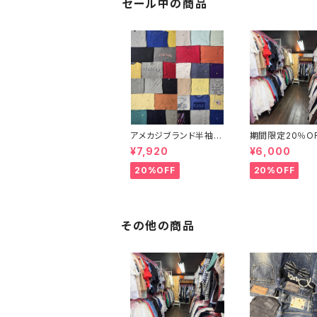
セール中の商品
アメカジブランド半袖T
期間限定20％OF
シャツ33点セット ラル
ディース春夏物3
¥7,920
¥6,000
フローレン トミーヒルフ
ット☆弊社店舗
ィガー ティンバーランド
と同等のクオリテ
20%OFF
20%OFF
ノーティカ リーバイス
♪』
ディッキーズ 大特価
その他の商品