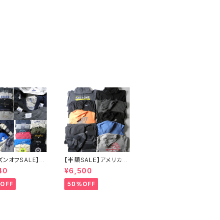
ズンオフSALE】ア
【半額SALE】アメリカ古
着 OLD NAVY
着 ナイキ NIKE メンズ
40
¥6,500
AN JERSEYS他
スウェットパーカー・フル
スウェット23点セ
ジップパーカー10点セッ
OFF
50%OFF
大特価 まとめ売り
ト 卸売 まとめ売り 転売
フリマ カラー サイ
フリマ カラー サイズミッ
クス
クス