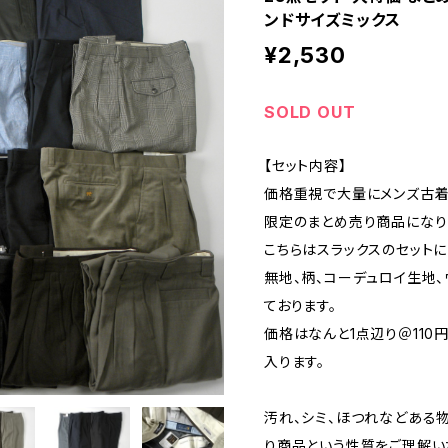
ンドサイズミックス
¥2,530
SOLD OUT
【セット内容】
価格重視で大量にメンズ古
限定のまとめ売り商品になり
こちらはスラックスのセットに
無地、柄、コーデュロイ生地
ております。
価格はなんと1点辺り＠110
入ります。
汚れ、シミ、ほつれなどある
り商品という性質をご理解い